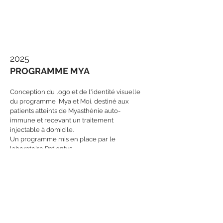
2025
PROGRAMME MYA
Conception du logo et de l'identité visuelle
du programme Mya et Moi, destiné aux
patients atteints de Myasthénie auto-
immune et recevant un traitement
injectable à domicile.
Un programme mis en place par le
laboratoire Patientys.
Création du logo, illustration de couverture,
pochette médecin, brochure, formulaire
d'inscription.
Mission réalisée en collaboration avec
l'agence
My Name Is Design.