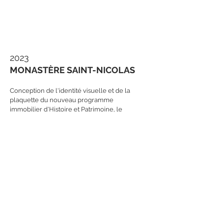
2023
MONASTÈRE SAINT-NICOLAS
Conception de l'identité visuelle et de la
plaquette du nouveau programme
immobilier d'Histoire et Patrimoine, le
Monastère Saint-Nicolas situé dans la ville
de Vitré (35500).
Mission réalisée en collaboration avec
l'agence
MyNameIsDesign.
RETOUR