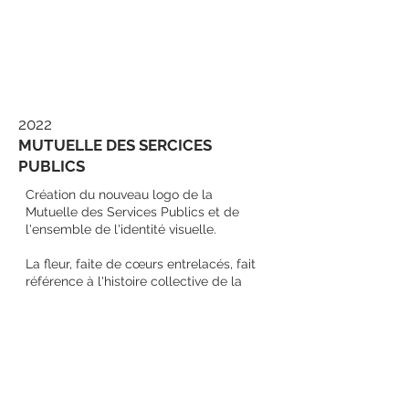
2022
MUTUELLE DES SERCICES
PUBLICS
Création du nouveau logo de la
Mutuelle des Services Publics et de
l'ensemble de l'identité visuelle.
La fleur, faite de cœurs entrelacés, fait
référence à l'histoire collective de la
mutuelle des travailleurs et symbolise
ses valeurs de solidarité et proximité.
La diversité des publics et des réponses
qui leur sont apportées sont évoquées
dans les couleurs et l'harmonie des
formes.