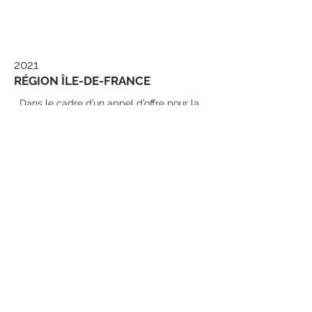
2021
RÉGION ÎLE-DE-FRANCE
Dans le cadre d’un appel d’offre pour la
région
Île-de-France, nous avons imaginé
l’aménagement
de plusieurs espaces pour une journée
dédiée
aux jeunes étudiantes franciliennes.
Conception de l’identité visuelle de
l’événement, scénographie, photocall,
kakémono, fond de scène, estrade,
affiche, programme, signalétique
intérieure
et extérieure.